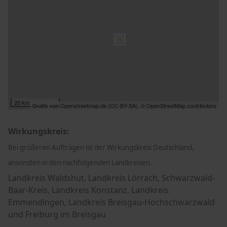
20 km
Grafik von
Openstreetmap.de
(
CC-BY-SA
),
© OpenStreetMap contributors
Wirkungskreis:
Bei größeren Aufträgen ist der Wirkungskreis Deutschland,
ansonsten in den nachfolgenden Landkreisen.
Landkreis Waldshut, Landkreis Lörrach, Schwarzwald-
Baar-Kreis, Landkreis Konstanz, Landkreis
Emmendingen, Landkreis Breisgau-Hochschwarzwald
und Freiburg im Breisgau