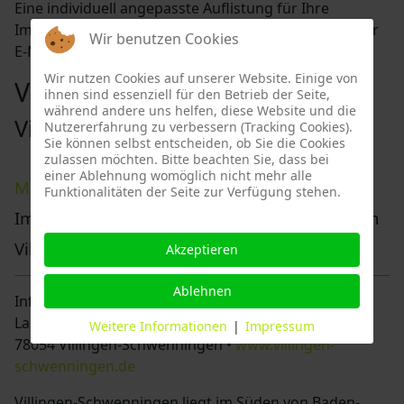
Eine individuell angepasste Auflistung für Ihre
Immobilie lassen wir Ihnen gerne postalisch oder per
Wir benutzen Cookies
E-Mail zukommen.
Wir nutzen Cookies auf unserer Website. Einige von
Villingen-Schwenningen
ihnen sind essenziell für den Betrieb der Seite,
während andere uns helfen, diese Website und die
Villingen-Schwenningen
Nutzererfahrung zu verbessern (Tracking Cookies).
Sie können selbst entscheiden, ob Sie die Cookies
zulassen möchten. Bitte beachten Sie, dass bei
einer Ablehnung womöglich nicht mehr alle
Maier Gutachten
• Ihr Sachverständiger für
Funktionalitäten der Seite zur Verfügung stehen.
Immobilienbewertung unter anderem tätig in
Villingen-Schwenningen.
Akzeptieren
Ablehnen
Informationen über Villingen-Schwenningen:
Landkreis Schwarzwald-Baar-Kreis • Marktplatz 1 in
Weitere Informationen
|
Impressum
78054 Villingen-Schwenningen •
www.villingen-
schwenningen.de
Villingen-Schwenningen liegt im Süden von Baden-