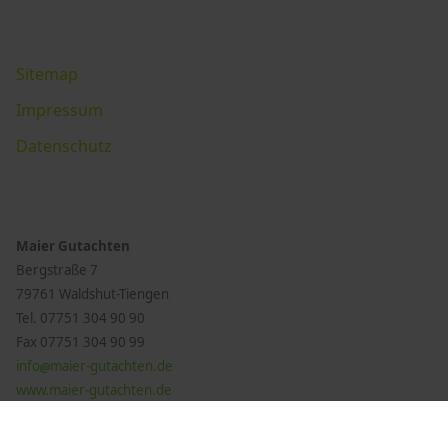
Sitemap
Impressum
Datenschutz
Maier Gutachten
Bergstraße 7
79761 Waldshut-Tiengen
Tel. 07751 304 90 90
Fax
07751 304 90 99
info
maier-gutachten.de
www.maier-gutachten.de