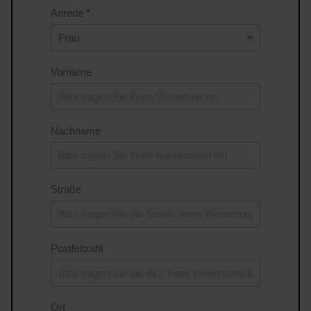
Anrede
*
Vorname
Nachname
Straße
Postleitzahl
Ort