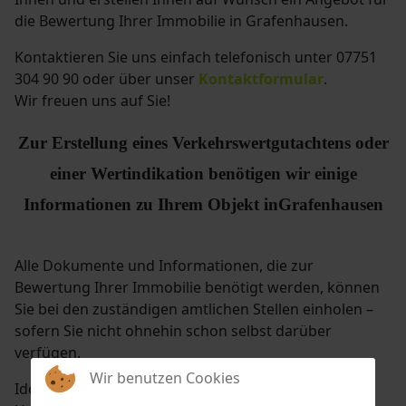
die Bewertung Ihrer Immobilie in Grafenhausen.
Kontaktieren Sie uns einfach telefonisch
unter 07751
304 90 90
oder über unser
Kontaktformular
.
Wir freuen uns auf Sie!
Zur Erstellung eines Verkehrswertgutachtens oder
einer Wertindikation benötigen wir einige
Informationen zu Ihrem Objekt in
Grafenhausen
Alle Dokumente und Informationen, die zur
Bewertung Ihrer Immobilie benötigt werden, können
Sie bei den zuständigen amtlichen Stellen einholen –
sofern Sie nicht ohnehin schon selbst darüber
verfügen.
Wir benutzen Cookies
Idealerweise händigen Sie uns die benötigten