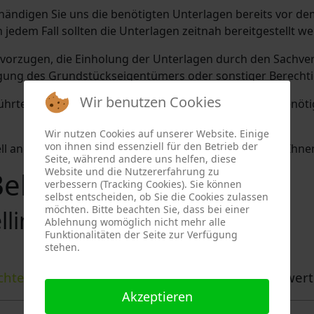
händigen Sie uns die benötigten Unterlagen bereits vor de
n jedem Fall sollten die Unterlagen zeitnah bereitgestellt w
bevorzugen, die Einholung der Unterlagen durch den Sachve
gung des Grundstückseigentümers oder sonstiger Berechti
Wir benutzen Cookies
führten
Tabelle
erhalten Sie einen Überblick über die benö
Wir nutzen Cookies auf unserer Website. Einige
von ihnen sind essenziell für den Betrieb der
ell angepasste Auflistung für Ihre Immobilie lassen wir Ih
Seite, während andere uns helfen, diese
Website und die Nutzererfahrung zu
ellingen
verbessern (Tracking Cookies). Sie können
selbst entscheiden, ob Sie die Cookies zulassen
möchten. Bitte beachten Sie, dass bei einer
llingen
Ablehnung womöglich nicht mehr alle
Funktionalitäten der Seite zur Verfügung
stehen.
chten
• Ihr Sachverständiger für Immobilienbewert
Akzeptieren