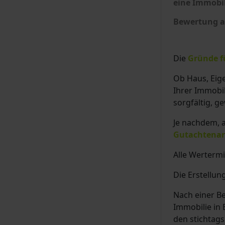
eine Immobil
Bewertung au
Die
Gründe f
Ob Haus, Eig
Ihrer Immobil
sorgfältig, g
Je nachdem, a
Gutachtenar
Alle Werterm
Die Erstellun
Nach einer B
Immobilie in
den stichtag