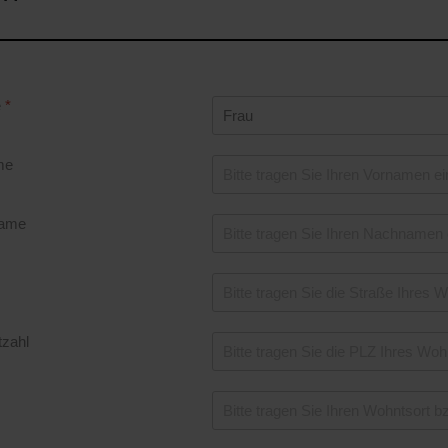
e
*
me
ame
tzahl