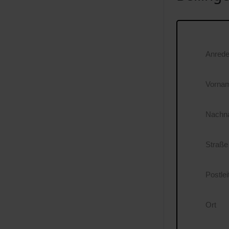
Anred
Vorna
Nachn
Straße
Postlei
Ort