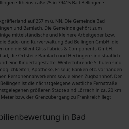
lingen • Rheinstraße 25 in
79415 Bad Bellingen
•
kgräflerland auf 257 m ü. NN. Die Gemeinde Bad
Hertingen und Bamlach. Die Gemeinde gehört zum
Einige mittelständische und kleinere Arbeitgeber bzw.
. die Bade- und Kurverwaltung Bad Bellingen GmbH, die
n und die Silent Gliss Fabrics & Components GmbH.
lbad, die Ortsteile Bamlach und Hertingen sind staatlich
und eine Kindertagestätte. Weiterführende Schulen sind
öglichkeiten, Apotheke, Friseur, Banken etc. vorhanden
chen Personennahverkehrs sowie einen Zugbahnhof. Der
Bellingen ist die nächstgelegene westliche Fernstraße
ächstgelegenen größeren Städte sind Lörrach in ca. 20 km
0 Meter bzw. der Grenzübergang zu Frankreich liegt
bilienbewertung in Bad