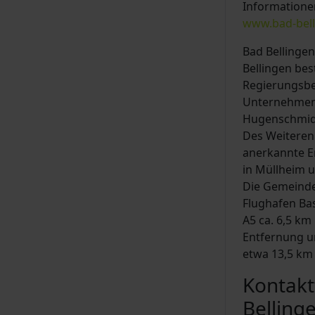
Informationen
www.bad-bell
Bad Bellinge
Bellingen bes
Regierungsbez
Unternehmen h
Hugenschmidt
Des Weiteren 
anerkannte Er
in Müllheim 
Die Gemeinde
Flughafen Bas
A5 ca. 6,5 km
Entfernung un
etwa 13,5 km 
Kontakt
Belling