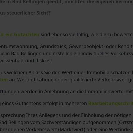
ie in Bad Bellingen geerbt, möchten die eigenen Vermöge
s steuerlicher Sicht?
ür ein Gutachten
sind ebenso vielfältig, wie die zu bewert
entumswohnung, Grundstück, Gewerbeobjekt- oder Renditeo
ie in Bad Bellingen und erstellen ein individuelles Verkehrs
ewissenhaft und diskret.
us welchem Anlass Sie den Wert einer Immobilie schätzen 
ten
an: Wertindikationen oder qualifizierte Verkehrswert
ittlungen werden in Anlehnung an die Immobilienwertermit
g eines Gutachtens erfolgt in mehreren
Bearbeitungsschri
esprechung Ihres Anliegens und der Einholung der nötige
 Bad Bellingen vom Sachverständigen aufgenommen (Ortster
sbezogenen Verkehrswert (Marktwert) oder eine Wertindika