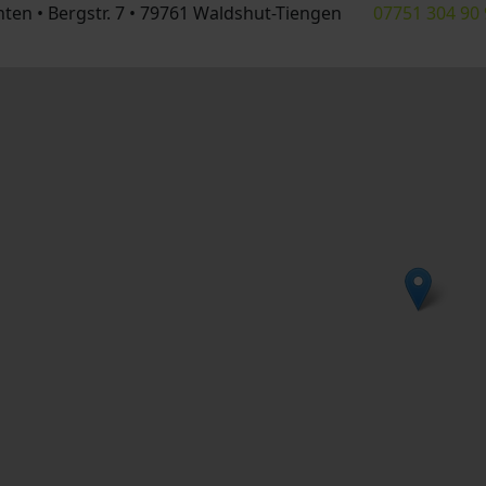
ten • Bergstr. 7 • 79761 Waldshut-Tiengen
07751 304 90 