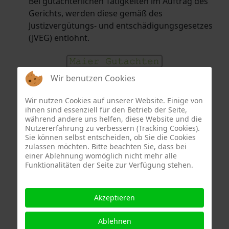
Bei gutachterlichen Tätigkeiten im Auftrag des
Gerichts, werden diese gemäß des
Justizvergütungs- und entschädigungsgesetzes
(JVEG) entlohnt.
Wir benutzen Cookies
Wir nutzen Cookies auf unserer Website. Einige von
info
maier-gutachten.de
ihnen sind essenziell für den Betrieb der Seite,
www.maier-gutachten.de
während andere uns helfen, diese Website und die
Nutzererfahrung zu verbessern (Tracking Cookies).
Sie können selbst entscheiden, ob Sie die Cookies
Treten Sie unverbindlich
zulassen möchten. Bitte beachten Sie, dass bei
mit uns in Kontakt.
einer Ablehnung womöglich nicht mehr alle
Funktionalitäten der Seite zur Verfügung stehen.
Akzeptieren
Ablehnen