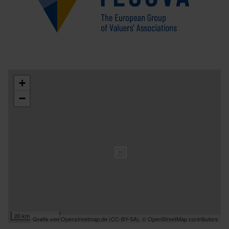
+
−
20 km
Grafik von
Openstreetmap.de
(
CC-BY-SA
),
© OpenStreetMap contributors